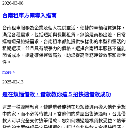
2026-03-08
台南租車方案導入指南
台南租車服務為企業及個人提供靈活、便捷的車輛租賃選擇，
滿足各種需求，包括短期與長期租賃。無論是商務出差、日常
運輸還是旅遊需求，台南租車都能提供多樣化的車型和靈活的
租期選項，並且具有競爭力的價格。選擇台南租車服務不僅能
節省成本，還能確保運營高效，助您提高業務運營效率和靈活
性。
more >
2025-02-13
還在煩惱借款，借款教你這５招快速借款成功
這是一種臨時融資，使購房者能夠在短短幾週內搬入他們夢想
中的家，而不必等待數月。當他們的房屋出售通過時，台北借
款人可以完全支付這筆借款。您如何通過過橋貸款受益？這筆
貸款的主要好處是它是短期的，所以台北借款人會很快還清。