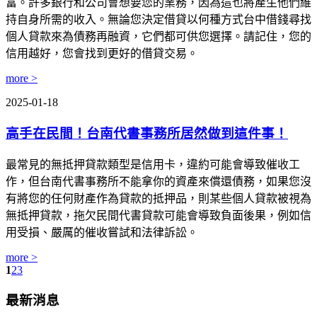
富。許多銀行和公司會想要您的業務，因為這也將產生他們維
持自身所需的收入。無論您決定借貸以何種方式台中借錢尋找
個人貸款來為債務再融資，它們都可供您選擇。請記住，您的
信用越好，您會找到更好的借貸交易。
more >
2025-01-18
高手在民間！台南代書事務所居然做到這件事！
最常見的無抵押貸款類型是信用卡，違約可能會導致催收工
作，但台南代書事務所不能拿你的資產來償還債務，如果您沒
有將您的任何財產作為貸款的抵押品，則某些個人貸款被視為
無抵押貸款，拖欠民間代書貸款可能會導致負面後果，例如信
用受損、嚴厲的催收嘗試和法律訴訟。
more >
1
2
3
最新消息