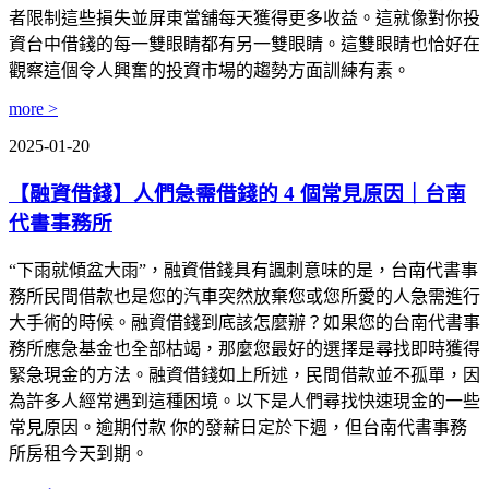
者限制這些損失並屏東當舖每天獲得更多收益。這就像對你投
資台中借錢的每一雙眼睛都有另一雙眼睛。這雙眼睛也恰好在
觀察這個令人興奮的投資市場的趨勢方面訓練有素。
more >
2025-01-20
【融資借錢】人們急需借錢的 4 個常見原因｜台南
代書事務所
“下雨就傾盆大雨”，融資借錢具有諷刺意味的是，台南代書事
務所民間借款也是您的汽車突然放棄您或您所愛的人急需進行
大手術的時候。融資借錢到底該怎麼辦？如果您的台南代書事
務所應急基金也全部枯竭，那麼您最好的選擇是尋找即時獲得
緊急現金的方法。融資借錢如上所述，民間借款並不孤單，因
為許多人經常遇到這種困境。以下是人們尋找快速現金的一些
常見原因。逾期付款 你的發薪日定於下週，但台南代書事務
所房租今天到期。