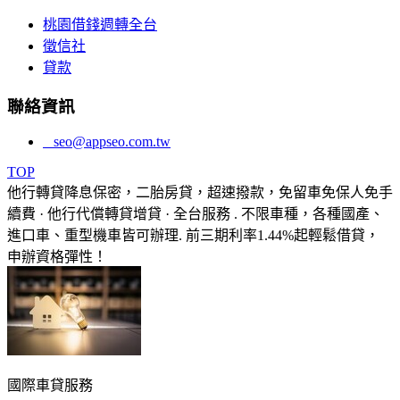
桃園借錢週轉全台
徵信社
貸款
聯絡資訊
seo@appseo.com.tw
TOP
他行轉貸降息保密，二胎房貸，超速撥款，免留車免保人免手
續費 · 他行代償轉貸增貸 · 全台服務 . 不限車種，各種國產、
進口車、重型機車皆可辦理. 前三期利率1.44%起輕鬆借貸，
申辦資格彈性！
國際車貸服務