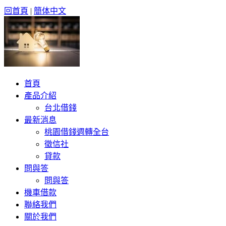
回首頁
|
簡体中文
首頁
產品介紹
台北借錢
最新消息
桃園借錢週轉全台
徵信社
貸款
問與答
問與答
機車借款
聯絡我們
關於我們