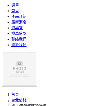
選單
首頁
產品介紹
最新消息
問與答
機車借款
聯絡我們
關於我們
首頁
台北借錢
台北借錢週轉好快速