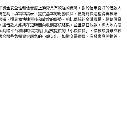
在資金安全性和信譽度上通常具有較強的保障，對於信用良好的借款人
要在網上填寫申請表，提供基本的財務資料，便能夠快速獲得審核結
選擇，還具備快速審核和放款的優勢。相比傳統的金融機構，網路借貸
，讓借款人能夠在短時間內收到審核結果，並且當日放款，極大地方便
多網路平台和即時借貸應用程式提供的「小額信貸」，借款額度雖然較
適合那些急需資金應急的小額支出，如繳交醫療費、突發家庭開銷等。